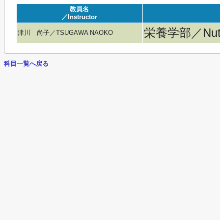
教員名
／Instructor
栄養学部／Nutri
津川 尚子／TSUGAWA NAOKO
科目一覧へ戻る