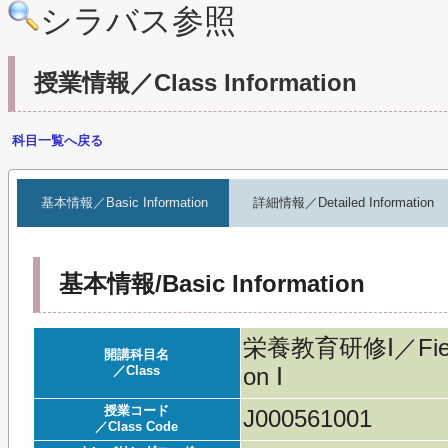
シラバス参照
授業情報／Class Information
科目一覧へ戻る
基本情報／Basic Information
詳細情報／Detailed Information
基本情報/Basic Information
栄養教育研修Ⅰ／Field Wo
開講科目名
／Class
on Ⅰ
授業コード
J000561001
／Class Code