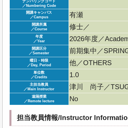
ナンバリングコード
／Numbering Code
開講キャンパス
有瀬
／Campus
開講所属
修士／
／Course
年度
2026年度／Acade
／Year
開講区分
前期集中／SPRING 
／Semester
曜日・時限
他／OTHERS
／Day, Period
単位数
1.0
／Credits
主担当教員
津川 尚子／TSUG
／Main Instructor
遠隔授業
No
／Remote lecture
担当教員情報/Instructor Informatio