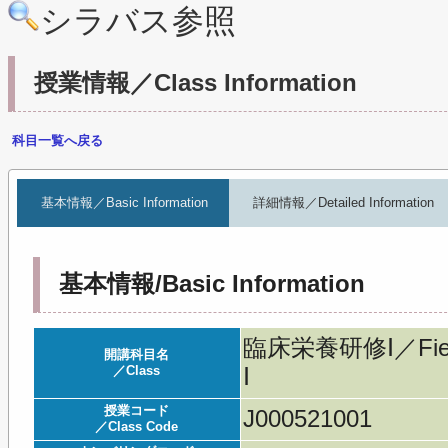
シラバス参照
授業情報／Class Information
科目一覧へ戻る
基本情報／Basic Information
詳細情報／Detailed Information
基本情報/Basic Information
臨床栄養研修Ⅰ／Field Wo
開講科目名
／Class
Ⅰ
授業コード
J000521001
／Class Code