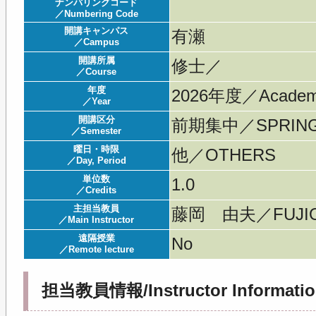
ナンバリングコード
／Numbering Code
開講キャンパス
有瀬
／Campus
開講所属
修士／
／Course
年度
2026年度／Acade
／Year
開講区分
前期集中／SPRING 
／Semester
曜日・時限
他／OTHERS
／Day, Period
単位数
1.0
／Credits
主担当教員
藤岡 由夫／FUJIO
／Main Instructor
遠隔授業
No
／Remote lecture
担当教員情報/Instructor Informatio