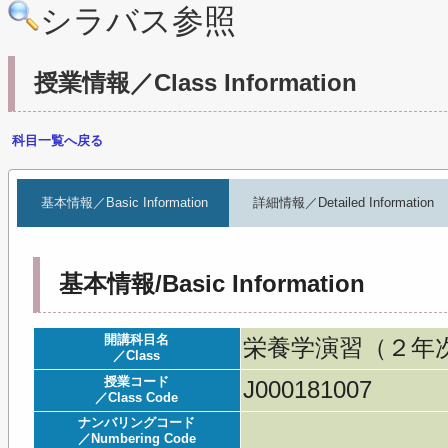
シラバス参照
授業情報／Class Information
科目一覧へ戻る
基本情報／Basic Information
詳細情報／Detailed Information
基本情報/Basic Information
開講科目名
栄養学演習（２年次）／Se
／Class
授業コード
J000181007
／Class Code
ナンバリングコード
／Numbering Code