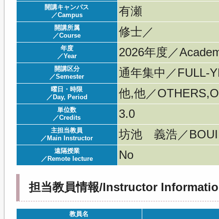
開講キャンパス
有瀬
／Campus
開講所属
修士／
／Course
年度
2026年度／Acade
／Year
開講区分
通年集中／FULL-YE
／Semester
曜日・時限
他,他／OTHERS,O
／Day, Period
単位数
3.0
／Credits
主担当教員
坊池 義浩／BOUIK
／Main Instructor
遠隔授業
No
／Remote lecture
担当教員情報/Instructor Informatio
教員名