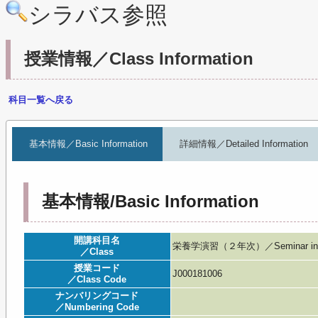
シラバス参照
授業情報／Class Information
科目一覧へ戻る
基本情報／Basic Information
詳細情報／Detailed Information
基本情報/Basic Information
開講科目名
栄養学演習（２年次）／Seminar in Nu
／Class
授業コード
J000181006
／Class Code
ナンバリングコード
／Numbering Code