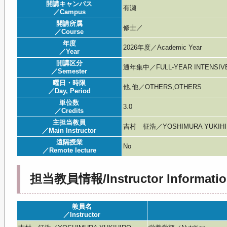
開講キャンパス
有瀬
／Campus
開講所属
修士／
／Course
年度
2026年度／Academic Year
／Year
開講区分
通年集中／FULL-YEAR INTENSIV
／Semester
曜日・時限
他,他／OTHERS,OTHERS
／Day, Period
単位数
3.0
／Credits
主担当教員
吉村 征浩／YOSHIMURA YUKIHI
／Main Instructor
遠隔授業
No
／Remote lecture
担当教員情報/Instructor Informatio
教員名
／Instructor