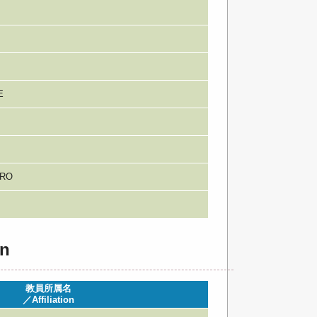
E
RO
n
教員所属名
／Affiliation