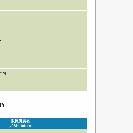
E
ORI
n
教員所属名
／Affiliation