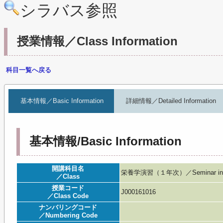
シラバス参照
授業情報／Class Information
科目一覧へ戻る
基本情報／Basic Information
詳細情報／Detailed Information
基本情報/Basic Information
開講科目名
栄養学演習（１年次）／Seminar in Nu
／Class
授業コード
J000161016
／Class Code
ナンバリングコード
／Numbering Code