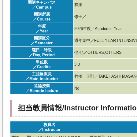
開講キャンパス
有瀬
／Campus
開講所属
修士／
／Course
年度
2026年度／Academic Year
／Year
開講区分
通年集中／FULL-YEAR INTENSIV
／Semester
曜日・時限
他,他／OTHERS,OTHERS
／Day, Period
単位数
3.0
／Credits
主担当教員
竹橋 正則／TAKEHASHI MASAN
／Main Instructor
遠隔授業
No
／Remote lecture
担当教員情報/Instructor Informatio
教員名
／Instructor