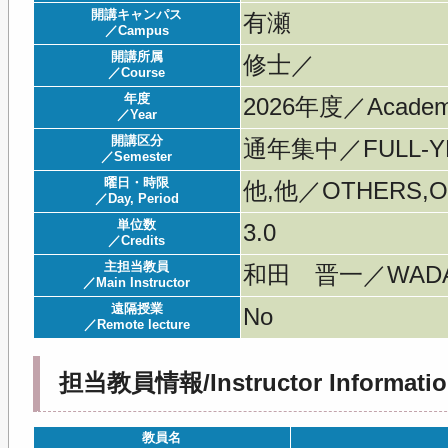
開講キャンパス
有瀬
／Campus
開講所属
修士／
／Course
年度
2026年度／Acade
／Year
開講区分
通年集中／FULL-YE
／Semester
曜日・時限
他,他／OTHERS,O
／Day, Period
単位数
3.0
／Credits
主担当教員
和田 晋一／WADA 
／Main Instructor
遠隔授業
No
／Remote lecture
担当教員情報/Instructor Informatio
教員名