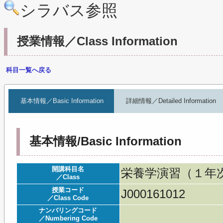
シラバス参照
授業情報／Class Information
科目一覧へ戻る
基本情報／Basic Information
詳細情報／Detailed Information
基本情報/Basic Information
開講科目名
栄養学演習（１年次）／Se
／Class
授業コード
J000161012
／Class Code
ナンバリングコード
／Numbering Code