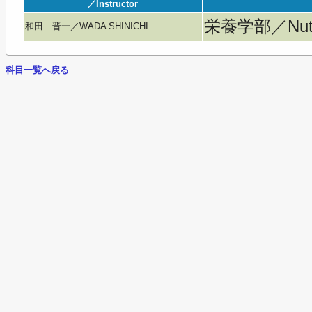
／Instructor
栄養学部／Nutri
和田 晋一／WADA SHINICHI
科目一覧へ戻る