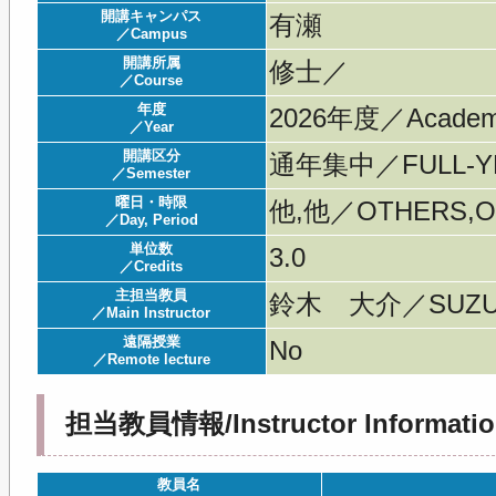
開講キャンパス
有瀬
／Campus
開講所属
修士／
／Course
年度
2026年度／Acade
／Year
開講区分
通年集中／FULL-YE
／Semester
曜日・時限
他,他／OTHERS,O
／Day, Period
単位数
3.0
／Credits
主担当教員
鈴木 大介／SUZUK
／Main Instructor
遠隔授業
No
／Remote lecture
担当教員情報/Instructor Informatio
教員名