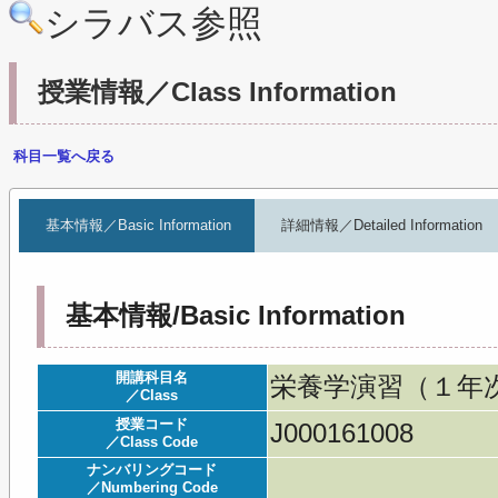
シラバス参照
授業情報／Class Information
科目一覧へ戻る
基本情報／Basic Information
詳細情報／Detailed Information
基本情報/Basic Information
開講科目名
栄養学演習（１年次）／Se
／Class
授業コード
J000161008
／Class Code
ナンバリングコード
／Numbering Code