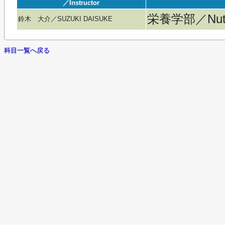
／Instructor
栄養学部／Nutri
鈴木 大介／SUZUKI DAISUKE
科目一覧へ戻る