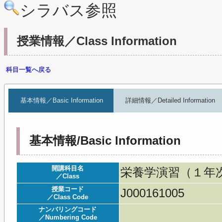
シラバス参照
授業情報／Class Information
科目一覧へ戻る
基本情報／Basic Information
詳細情報／Detailed Information
基本情報/Basic Information
開講科目名
栄養学演習（１年次）／Se
／Class
授業コード
J000161005
／Class Code
ナンバリングコード
／Numbering Code