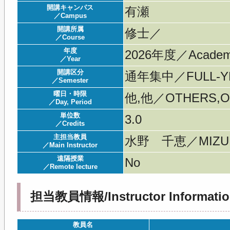
開講キャンパス
有瀬
／Campus
開講所属
修士／
／Course
年度
2026年度／Acade
／Year
開講区分
通年集中／FULL-YE
／Semester
曜日・時限
他,他／OTHERS,O
／Day, Period
単位数
3.0
／Credits
主担当教員
水野 千恵／MIZUN
／Main Instructor
遠隔授業
No
／Remote lecture
担当教員情報/Instructor Informatio
教員名