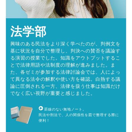
法学部
興味のある民法をより深く学べたのが、判例文を
基に状況を自分で整理し、判決への賛否を議論す
る演習の授業でした。知識をアウトプットするこ
とで法律用語や法制度の理解が進みました。ま
た、各ゼミが参加する法律討論会では、人によっ
て異なる法令の解釈や使い方を確認。白熱する議
論に圧倒される一方、法律を扱う仕事は知識だけ
でなく広い視野が重要と感じました。
罫線のない無地ノート。
民法や刑法で、人の関係性を図で整理する際に
便利！