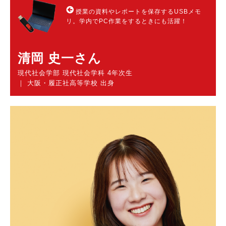
授業の資料やレポートを保存するUSBメモ
リ。学内でPC作業をするときにも活躍！
清岡 史一さん
現代社会学部 現代社会学科 4年次生
｜ 大阪・履正社高等学校 出身