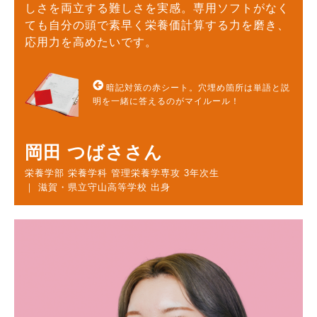
しさを両立する難しさを実感。専用ソフトがなく
ても自分の頭で素早く栄養価計算する力を磨き、
応用力を高めたいです。
暗記対策の赤シート。穴埋め箇所は単語と説
明を一緒に答えるのがマイルール！
岡田 つばささん
栄養学部 栄養学科 管理栄養学専攻 3年次生
｜ 滋賀・県立守山高等学校 出身