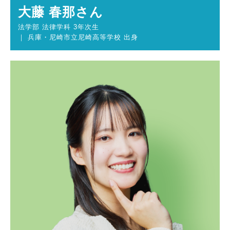
大藤 春那さん
法学部 法律学科 3年次生
｜ 兵庫・尼崎市立尼崎高等学校 出身