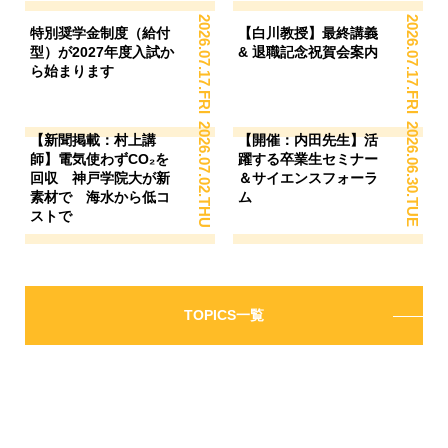
2026.07.17.FRI
2026.07.17.FRI
特別奨学金制度（給付
【白川教授】最終講義
型）が2027年度入試か
& 退職記念祝賀会案内
ら始まります
2026.07.02.THU
2026.06.30.TUE
【新聞掲載：村上講
【開催：内田先生】活
師】電気使わずCO₂を
躍する卒業生セミナー
回収 神戸学院大が新
＆サイエンスフォーラ
素材で 海水から低コ
ム
ストで
TOPICS一覧