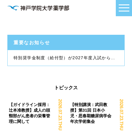
重要なお知らせ
特別奨学金制度（給付型）が2027年度入試から始まります
トピックス
2026.07.23.THU
2026.07.23.THU
【ガイドライン採用：
【特別講演：武田教
辻本准教授】成人の頭
授】第31回 日本小
頸部がん患者の栄養管
児・思春期糖尿病学会
理に関して
年次学術集会